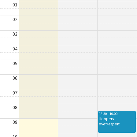
01
02
03
04
05
06
07
08
08.30 - 10.00
Hoopers
09
øvet/espert
10