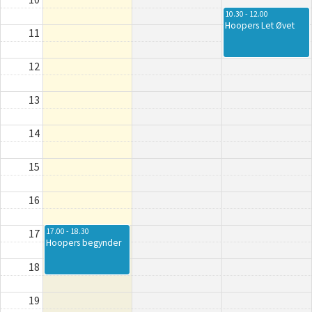
10.30 - 12.00
Hoopers Let Øvet
11
12
13
14
15
16
17
17.00 - 18.30
Hoopers begynder
18
19