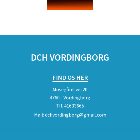
DCH VORDINGBORG
FIND OS HER
Mosegårdsvej 20
4760 - Vordingborg
Tlf.
41633665
Mail:
dchvordingborg@gmail.com