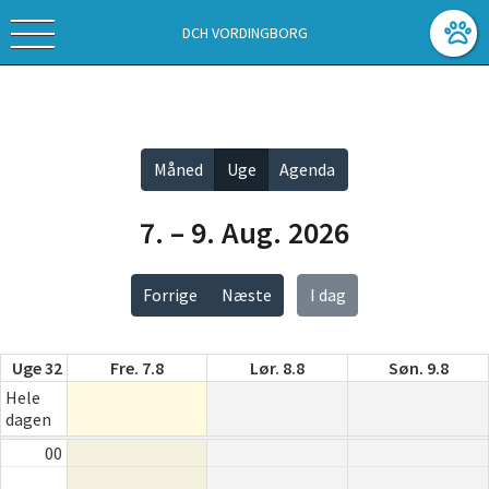
DCH VORDINGBORG
Vis alle
Måned
Uge
Agenda
7. – 9. Aug. 2026
Forrige
Næste
I dag
Uge 32
Fre. 7.8
Lør. 8.8
Søn. 9.8
Hele
dagen
00